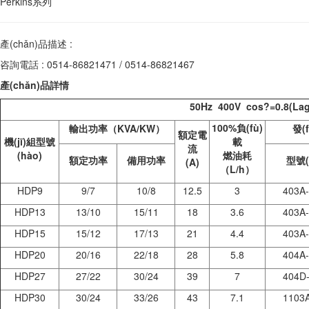
Perkins系列
產(chǎn)品描述 :
咨詢電話 : 0514-86821471 / 0514-86821467
產(chǎn)品詳情
50Hz 400V cos
?
=0.8(La
100%
負(fù)
輸出功率（KVA/KW）
發(f
額定電
機(jī)組型號
載
流
(hào)
燃油耗
額定功率
備用功率
型號(
(A)
（L/h）
HDP9
9/7
10/8
12.5
3
403A
HDP13
13/10
15/11
18
3.6
403A
HDP15
15/12
17/13
21
4.4
403A
HDP20
20/16
22/18
28
5.8
404A
HDP27
27/22
30/24
39
7
404D
HDP30
30/24
33/26
43
7.1
1103