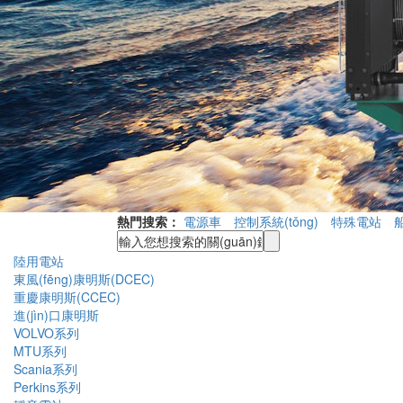
熱門搜索：
電源車
控制系統(tǒng)
特殊電站
陸用電站
東風(fēng)康明斯(DCEC)
重慶康明斯(CCEC)
進(jìn)口康明斯
VOLVO系列
MTU系列
Scania系列
Perkins系列