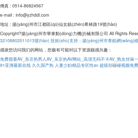
傳真 : 0514-86824567
e-mail : info@yzhddl.com
地址 : 揚(yáng)州市江都區(qū)仙女鎮(zhèn)希林路19號(hào)
Copyright?揚(yáng)州市華東動(dòng)力機(jī)械有限公司 All Rights Res
32108802011013號(hào)
技術(shù)支持：揚(yáng)州市青銳網(wǎng)
感谢您访问我们的网站，您极有可能对以下资源颇感兴趣：
免费观看AV_东京热男人AV_东京热AV网站_高清无码不卡AV_熟女丝袜
91亚洲最新在线
久久国产热
人妻少妇精品专区性av
超级别碰碰视频免