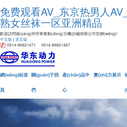
免费观看AV_东京热男人AV
熟女丝袜一区亚洲精品
歡迎訪問揚(yáng)州市華東動(dòng)力機(jī)械有限公司官網(wǎng)!
中文版
|
英文版
0514-86821471 0514-86821467
網(wǎng)站首
關(guān)于我
產(chǎn)品中
實(shí)力展示
頁
們
心
(